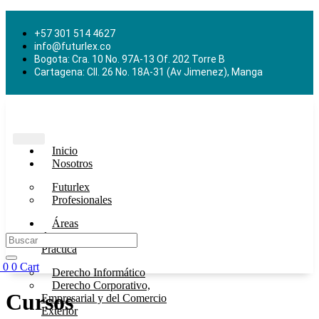
+57 301 514 4627
info@futurlex.co
Bogota: Cra. 10 No. 97A-13 Of. 202 Torre B
Cartagena: Cll. 26 No. 18A-31 (Av Jimenez), Manga
Inicio
Nosotros
Futurlex
Profesionales
Áreas
de
Práctica
0
0
Cart
Derecho Informático
Derecho Corporativo,
Cursos
Empresarial y del Comercio
Exterior