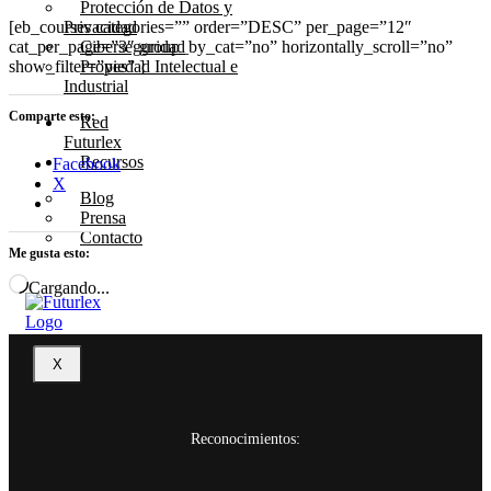
Protección de Datos y
[eb_courses categories=”” order=”DESC” per_page=”12″
Privacidad
cat_per_page=”3″ group_by_cat=”no” horizontally_scroll=”no”
Ciberseguridad
show_filter=”yes” ]
Propiedad Intelectual e
Industrial
Comparte esto:
Red
Futurlex
Recursos
Facebook
X
Blog
Prensa
Contacto
Me gusta esto:
Cargando...
X
Reconocimientos: