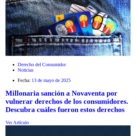
Derecho del Consumidor
Noticias
Fecha:
13 de mayo de 2025
Millonaria sanción a Novaventa por
vulnerar derechos de los consumidores.
Descubra cuáles fueron estos derechos
Ver Artículo