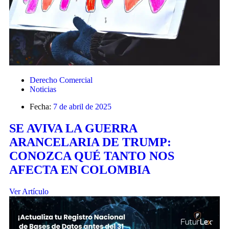
Derecho Comercial
Noticias
Fecha:
7 de abril de 2025
SE AVIVA LA GUERRA
ARANCELARIA DE TRUMP:
CONOZCA QUÉ TANTO NOS
AFECTA EN COLOMBIA
Ver Artículo