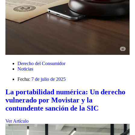
Derecho del Consumidor
Noticias
Fecha:
7 de julio de 2025
La portabilidad numérica: Un derecho
vulnerado por Movistar y la
contundente sanción de la SIC
Ver Artículo