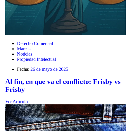
Derecho Comercial
Marcas
Noticias
Propiedad Intelectual
Fecha:
26 de mayo de 2025
Al fin, en que va el conflicto: Frisby vs
Frisby
Ver Artículo