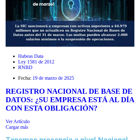
Habeas Data
Ley 1581 de 2012
RNBD
Fecha:
19 de marzo de 2025
REGISTRO NACIONAL DE BASE DE
DATOS: ¿SU EMPRESA ESTÁ AL DÍA
CON ESTA OBLIGACIÓN?
Ver Artículo
Cargar más