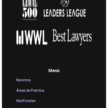
Menú
Nosotros
Áreas de Práctica
Red Futurlex