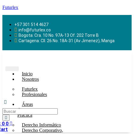
Futurlex
+57 301 514 4627
info@futurlex.co
Bogota: Cra. 10 No. 97A-13 Of. 202 Torre B
Cartagena: Cll. 26 No. 18A-31 (Av Jimenez), Manga
Inicio
Nosotros
Futurlex
Profesionales
Áreas
de
Práctica
$
0
0
Derecho Informático
Cart
Derecho Corporativo,