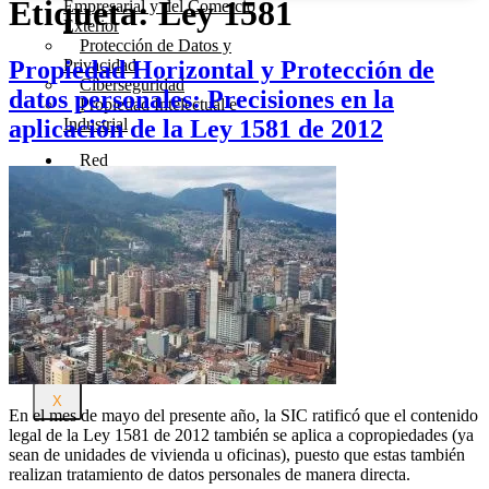
Etiqueta:
Ley 1581
Empresarial y del Comercio
Exterior
Protección de Datos y
Propiedad Horizontal y Protección de
Privacidad
Ciberseguridad
datos personales: Precisiones en la
Propiedad Intelectual e
aplicación de la Ley 1581 de 2012
Industrial
Red
Futurlex
Recursos
Blog
Prensa
Contacto
X
En el mes de mayo del presente año, la SIC ratificó que el contenido
legal de la Ley 1581 de 2012 también se aplica a copropiedades (ya
sean de unidades de vivienda u oficinas), puesto que estas también
realizan tratamiento de datos personales de manera directa.