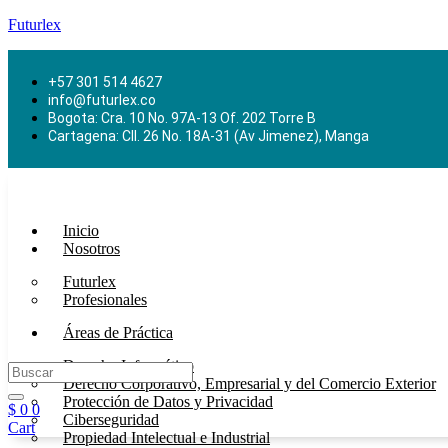
Futurlex
+57 301 514 4627
info@futurlex.co
Bogota: Cra. 10 No. 97A-13 Of. 202 Torre B
Cartagena: Cll. 26 No. 18A-31 (Av Jimenez), Manga
Inicio
Nosotros
Futurlex
Profesionales
Áreas de Práctica
Derecho Informático
Derecho Corporativo, Empresarial y del Comercio Exterior
Protección de Datos y Privacidad
$
0
0
Ciberseguridad
Cart
Propiedad Intelectual e Industrial