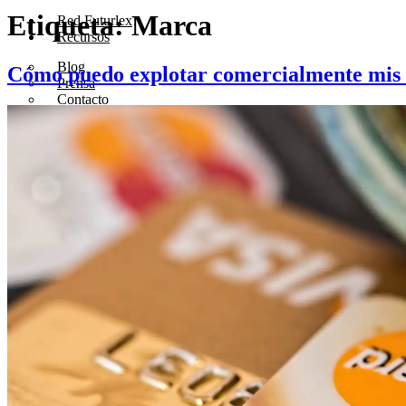
Etiqueta:
Marca
Red Futurlex
Recursos
Blog
Cómo puedo explotar comercialmente mis a
Prensa
Contacto
X