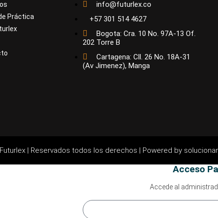
info@futurlex.co
os
de Práctica
+57 301 514 4627
turlex
Bogota: Cra. 10 No. 97A-13 Of.
202 Torre B
cto
Cartagena: Cll. 26 No. 18A-31
(Av Jimenez), Manga
Futurlex | Reservados todos los derechos |
Powered by soluciona
Acceso Pa
Accede al administrad