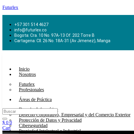
Futurlex
+57 301 514 4627
info@futurlex.co
Bogota: Cra. 10 No. 97A-13 Of. 202 Torre B
Cartagena: Cll. 26 No. 18A-31 (Av Jimenez), Manga
Inicio
Nosotros
Futurlex
Profesionales
Áreas de Práctica
Derecho Informático
Derecho Corporativo, Empresarial y del Comercio Exterior
Protección de Datos y Privacidad
$
0
0
Ciberseguridad
Cart
Propiedad Intelectual e Industrial