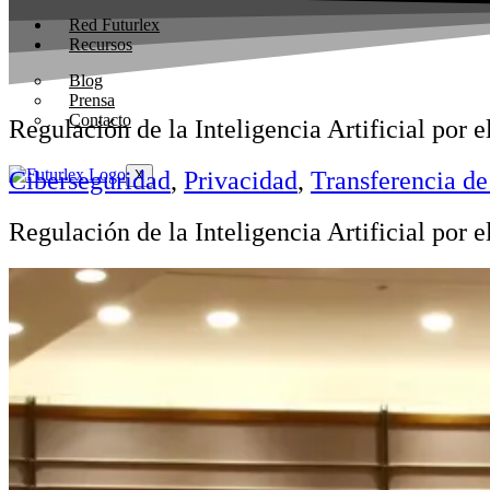
Red Futurlex
Recursos
Blog
Prensa
Contacto
Regulación de la Inteligencia Artificial por
Ciberseguridad
,
Privacidad
,
Transferencia de
X
Regulación de la Inteligencia Artificial por