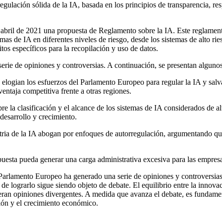
lación sólida de la IA, basada en los principios de transparencia, res
 abril de 2021 una propuesta de Reglamento sobre la IA. Este reglament
mas de IA en diferentes niveles de riesgo, desde los sistemas de alto ri
tos específicos para la recopilación y uso de datos.
rie de opiniones y controversias. A continuación, se presentan alguno
s elogian los esfuerzos del Parlamento Europeo para regular la IA y sal
entaja competitiva frente a otras regiones.
bre la clasificación y el alcance de los sistemas de IA considerados de 
desarrollo y crecimiento.
tria de la IA abogan por enfoques de autorregulación, argumentando que
uesta pueda generar una carga administrativa excesiva para las empresa
el Parlamento Europeo ha generado una serie de opiniones y controversia
de lograrlo sigue siendo objeto de debate. El equilibrio entre la innovaci
eran opiniones divergentes. A medida que avanza el debate, es fundame
ión y el crecimiento económico.