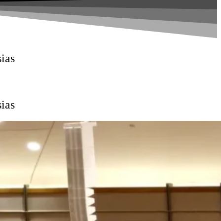
sias
sias