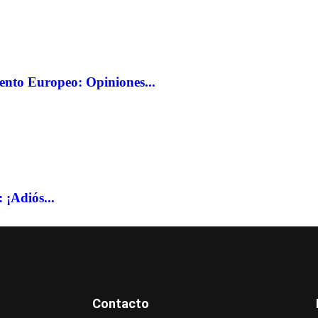
mento Europeo: Opiniones...
 ¡Adiós...
Contacto