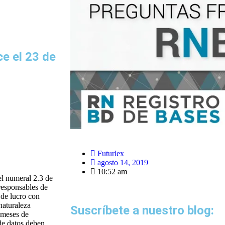
e el 23 de
Futurlex
agosto 14, 2019
10:52 am
el numeral 2.3 de
responsables de
 de lucro con
naturaleza
Suscríbete a nuestro blog:
s meses de
 de datos deben