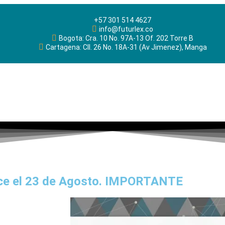
+57 301 514 4627
info@futurlex.co
Bogota: Cra. 10 No. 97A-13 Of. 202 Torre B
Cartagena: Cll. 26 No. 18A-31 (Av Jimenez), Manga
nce el 23 de Agosto. IMPORTANTE