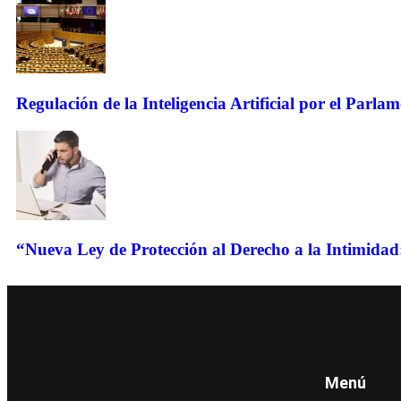
Regulación de la Inteligencia Artificial por el Parla
“Nueva Ley de Protección al Derecho a la Intimidad:
Menú