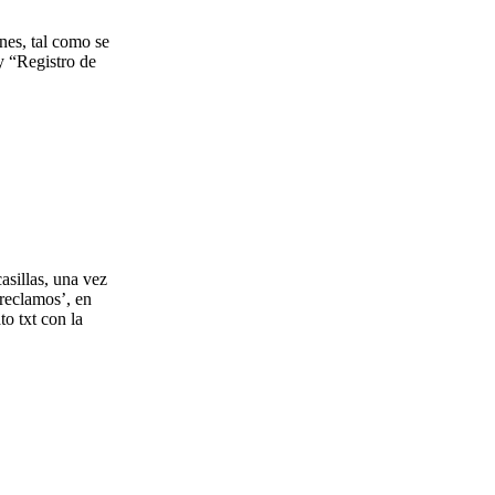
nes, tal como se
y “Registro de
asillas, una vez
 reclamos’, en
o txt con la