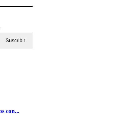
.
Suscribir
s con...