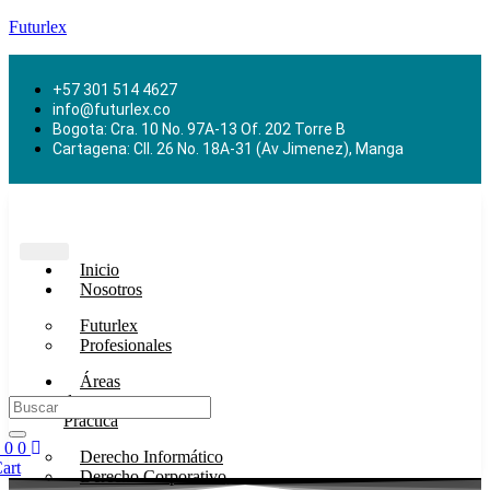
Futurlex
+57 301 514 4627
info@futurlex.co
Bogota: Cra. 10 No. 97A-13 Of. 202 Torre B
Cartagena: Cll. 26 No. 18A-31 (Av Jimenez), Manga
Inicio
Nosotros
Futurlex
Profesionales
Áreas
de
Práctica
0
0
Derecho Informático
art
Derecho Corporativo,