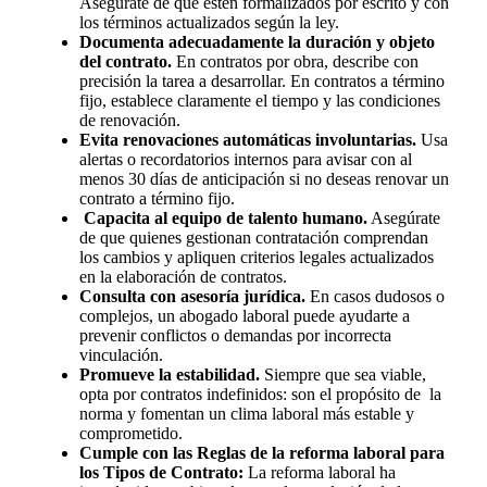
Asegúrate de que estén formalizados por escrito y con
los términos actualizados según la ley.
Documenta adecuadamente la duración y objeto
del contrato.
En contratos por obra, describe con
precisión la tarea a desarrollar. En contratos a término
fijo, establece claramente el tiempo y las condiciones
de renovación.
Evita renovaciones automáticas involuntarias.
Usa
alertas o recordatorios internos para avisar con al
menos 30 días de anticipación si no deseas renovar un
contrato a término fijo.
Capacita al equipo de talento humano.
Asegúrate
de que quienes gestionan contratación comprendan
los cambios y apliquen criterios legales actualizados
en la elaboración de contratos.
Consulta con asesoría jurídica.
En casos dudosos o
complejos, un abogado laboral puede ayudarte a
prevenir conflictos o demandas por incorrecta
vinculación.
Promueve la estabilidad.
Siempre que sea viable,
opta por contratos indefinidos: son el propósito de la
norma y fomentan un clima laboral más estable y
comprometido.
Cumple con las Reglas de la reforma laboral para
los Tipos de Contrato:
La reforma laboral ha