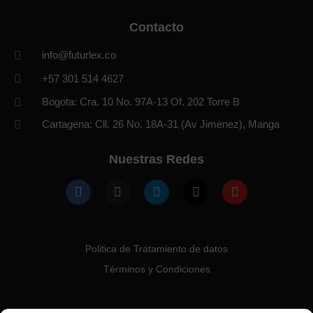
Contacto
info@futurlex.co
+57 301 514 4627
Bogota: Cra. 10 No. 97A-13 Of. 202 Torre B
Cartagena: Cll. 26 No. 18A-31 (Av Jimenez), Manga
Nuestras Redes
Politica de Tratamiento de datos
Términos y Condiciones