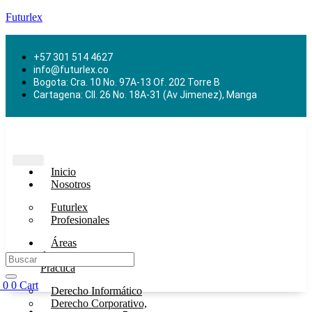
Futurlex
+57 301 514 4627
info@futurlex.co
Bogota: Cra. 10 No. 97A-13 Of. 202 Torre B
Cartagena: Cll. 26 No. 18A-31 (Av Jimenez), Manga
Inicio
Nosotros
Futurlex
Profesionales
Áreas
de
Práctica
0
0
Cart
Derecho Informático
Derecho Corporativo,