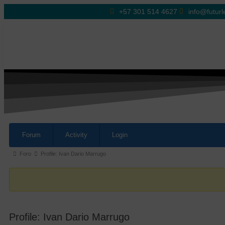
+57 301 514 4627
info@futurl
Forum
Activity
Login
Foro
Profile: Ivan Dario Marrugo
Profile: Ivan Dario Marrugo