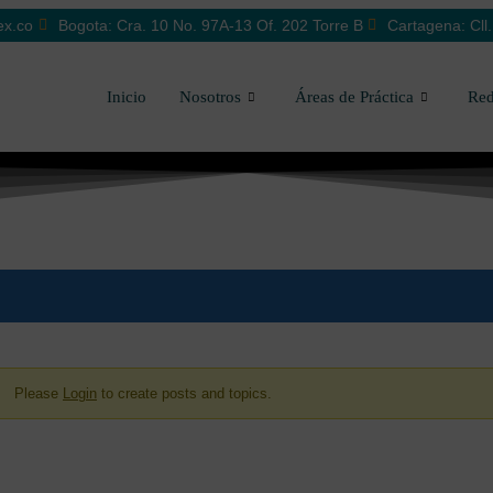
ex.co
Bogota: Cra. 10 No. 97A-13 Of. 202 Torre B
Cartagena: Cll
Inicio
Nosotros
Áreas de Práctica
Red
Please
Login
to create posts and topics.