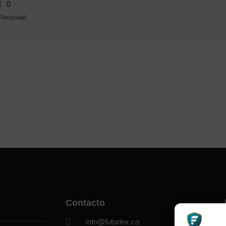
0
 Received
Contacto
info@futurlex.co