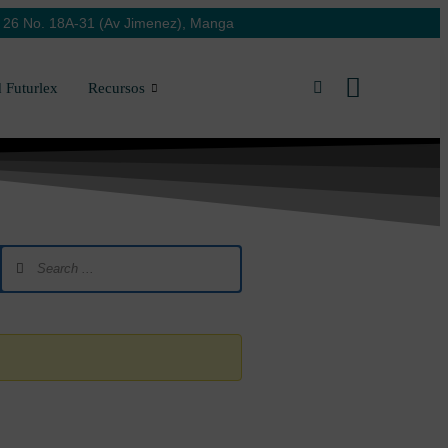
. 26 No. 18A-31 (Av Jimenez), Manga
 Futurlex
Recursos