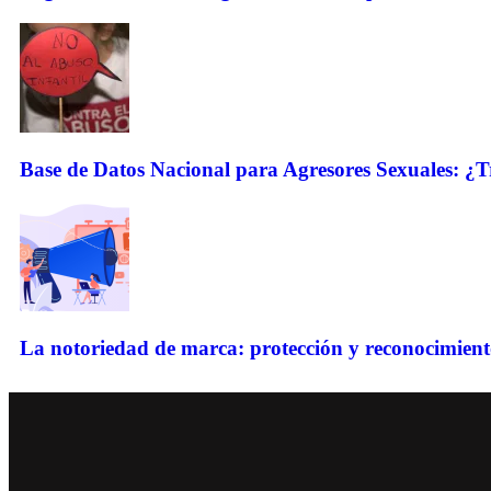
Base de Datos Nacional para Agresores Sexuales: ¿Tr
La notoriedad de marca: protección y reconocimient