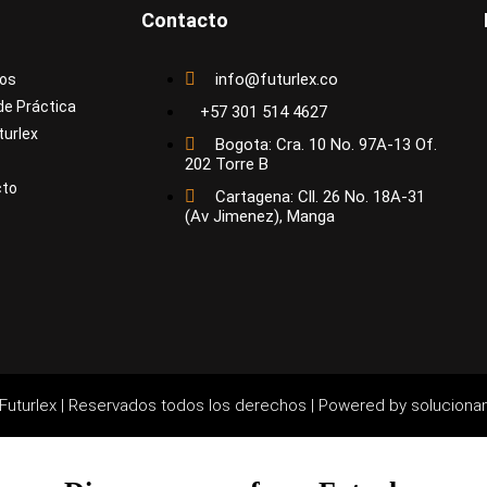
Contacto
info@futurlex.co
os
de Práctica
+57 301 514 4627
turlex
Bogota: Cra. 10 No. 97A-13 Of.
202 Torre B
cto
Cartagena: Cll. 26 No. 18A-31
(Av Jimenez), Manga
Futurlex | Reservados todos los derechos |
Powered by soluciona