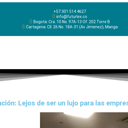
+57 301 514 4627
info@futurlex.co
Bogota: Cra. 10 No. 97A-13 Of. 202 Torre B
Cartagena: Cll. 26 No. 18A-31 (Av Jimenez), Manga
ción: Lejos de ser un lujo para las empre