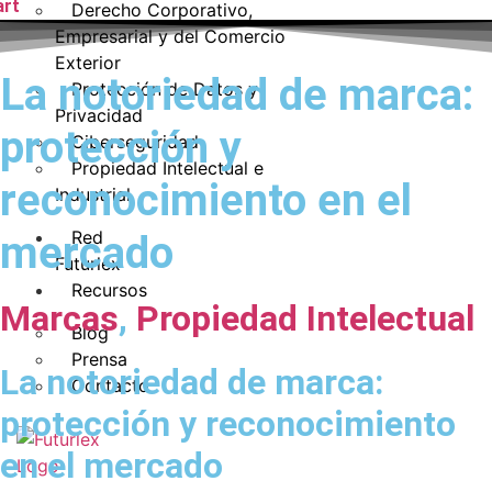
art
Derecho Corporativo,
Empresarial y del Comercio
Exterior
La notoriedad de marca:
Protección de Datos y
Privacidad
protección y
Ciberseguridad
Propiedad Intelectual e
reconocimiento en el
Industrial
Red
mercado
Futurlex
Recursos
Marcas
,
Propiedad Intelectual
Blog
Prensa
La notoriedad de marca:
Contacto
protección y reconocimiento
en el mercado