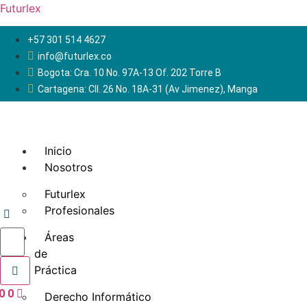
Futurlex
+57 301 514 4627
info@futurlex.co
Bogota: Cra. 10 No. 97A-13 Of. 202 Torre B
Cartagena: Cll. 26 No. 18A-31 (Av Jimenez), Manga
Inicio
Nosotros
Futurlex
Profesionales
Áreas
de
Práctica
0
0
Derecho Informático